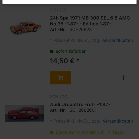
SCHUCO
24h Spa 1971 MB 300 SEL 6.8 AMG
No.35 -1:87- - Edition 1:87-
Art.-Nr.
SCH26823
*
Preise inkl. MwSt., zzgl.
Versandkosten
sofort lieferbar
14,50 € *
SCHUCO
Audi Urquattro -rot- -1:87-
Art.-Nr.
SCH2682601
*
Preise inkl. MwSt., zzgl.
Versandkosten
Bestellbar innerhalb von 14 Tagen