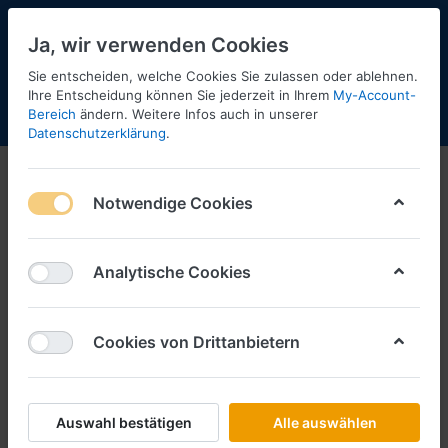
Ja, wir verwenden Cookies
Sie entscheiden, welche Cookies Sie zulassen oder ablehnen.
Ihre Entscheidung können Sie jederzeit in Ihrem
My-Account-
Bereich
ändern. Weitere Infos auch in unserer
Menü
Anmelden
Shopaktualisierung
Warenkorb
Datenschutzerklärung
.
1:87
Notwendige Cookies
1-12
von
68
Modelle, die zur Zeit nicht am
Analytische Cookies
Lager sind, können wir für Sie
bestellen, solange sie beim
Hersteller noch lieferbar sind.
Cookies von Drittanbietern
Filtern
Sortieren
Auswahl bestätigen
Alle auswählen