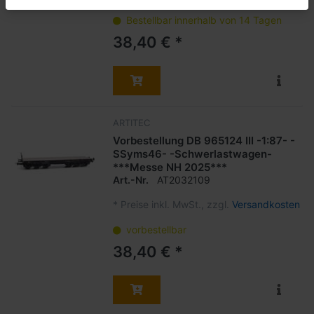
Bestellbar innerhalb von 14 Tagen
38,40 € *
ARTITEC
Vorbestellung DB 965124 III -1:87- -
SSyms46- -Schwerlastwagen-
***Messe NH 2025***
Art.-Nr.
AT2032109
*
Preise inkl. MwSt., zzgl.
Versandkosten
vorbestellbar
38,40 € *