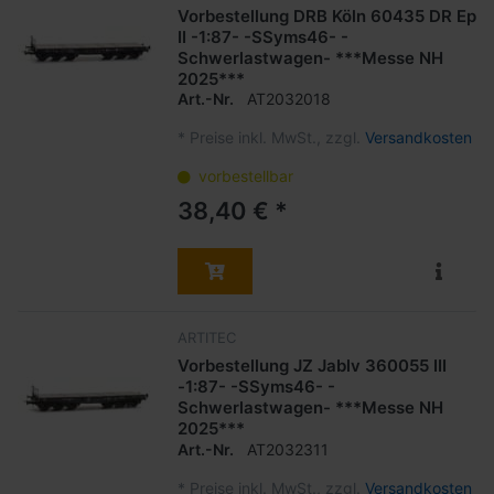
Vorbestellung DRB Köln 60435 DR Ep
II -1:87- -SSyms46- -
Schwerlastwagen- ***Messe NH
2025***
Art.-Nr.
AT2032018
*
Preise inkl. MwSt., zzgl.
Versandkosten
vorbestellbar
38,40 € *
ARTITEC
Vorbestellung JZ Jablv 360055 III
-1:87- -SSyms46- -
Schwerlastwagen- ***Messe NH
2025***
Art.-Nr.
AT2032311
*
Preise inkl. MwSt., zzgl.
Versandkosten