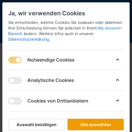
Ja, wir verwenden Cookies
Sie entscheiden, welche Cookies Sie zulassen oder ablehnen.
5
Ihre Entscheidung können Sie jederzeit in Ihrem
My-Account-
Bereich
ändern. Weitere Infos auch in unserer
Menü
Anmelden
Shopaktualisierung
Warenkorb
Datenschutzerklärung
.
Eisenbahn
Notwendige Cookies
1-12
von
47
Filtern
Sortieren
Analytische Cookies
Cookies von Drittanbietern
ARTITEC
Sa705 162-8 IV -1:87- -SSyms46- -
Schwerlastwagen-
Art.-Nr.
AT2032309
Auswahl bestätigen
Alle auswählen
*
Preise inkl. MwSt., zzgl.
Versandkosten