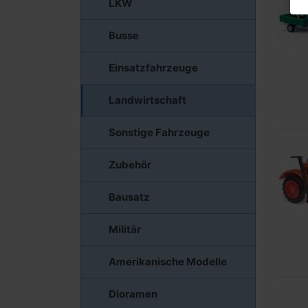
LKW
Busse
Einsatzfahrzeuge
Landwirtschaft
Sonstige Fahrzeuge
Zubehör
Bausatz
Militär
Amerikanische Modelle
Dioramen