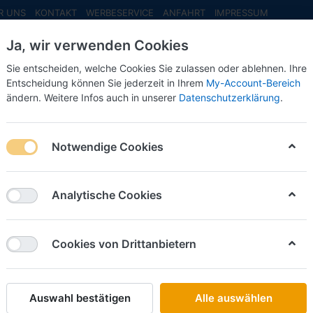
R UNS
KONTAKT
WERBESERVICE
ANFAHRT
IMPRESSUM
Ja, wir verwenden Cookies
Sie entscheiden, welche Cookies Sie zulassen oder ablehnen. Ihre
Entscheidung können Sie jederzeit in Ihrem
My-Account-Bereich
ändern. Weitere Infos auch in unserer
Datenschutzerklärung
.
INFO MAI
NEU EINGETROFFEN
NEUHEITEN VORB
Notwendige Cookies
dwirtschaft
Analytische Cookies
on
176
Cookies von Drittanbietern
Name: A bis Z
iere nach
Auswahl bestätigen
Alle auswählen
BUSCH