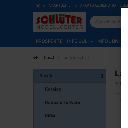
STARTSEITE
SHOPAKTUALISIERUNG
ÜBE
DE
PROSPEKTE
INFO JULI
INFO JUNI
Busch
Landwirtschaft
Lan
Busch
1-12
v
Katalog
Sort
Reduzierte Ware
PKW