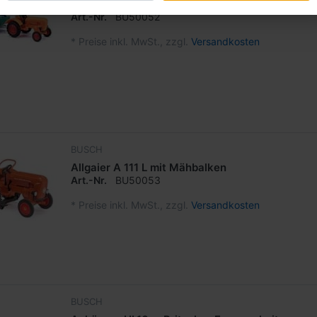
Allgaier A 111 L m.Einachs Anhänger + Figuren -
Art.-Nr.
BU50052
*
Preise inkl. MwSt., zzgl.
Versandkosten
BUSCH
Allgaier A 111 L mit Mähbalken
Art.-Nr.
BU50053
*
Preise inkl. MwSt., zzgl.
Versandkosten
BUSCH