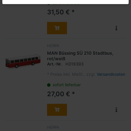
sofort lieferbar
31,50 € *
HERPA
MAN Büssing SÜ 210 Stadtbus,
rot/weiß
Art.-Nr.
H319393
*
Preise inkl. MwSt., zzgl.
Versandkosten
sofort lieferbar
27,00 € *
HERPA