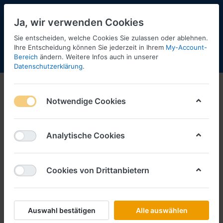
Ja, wir verwenden Cookies
Sie entscheiden, welche Cookies Sie zulassen oder ablehnen.
2
Ihre Entscheidung können Sie jederzeit in Ihrem
My-Account-
Bereich
ändern. Weitere Infos auch in unserer
Menü
Anmelden
Shopaktualisierung
Warenkorb
Datenschutzerklärung
.
Bus Modelle
Notwendige Cookies
1-5
von
5
Filtern
Sortieren
Analytische Cookies
Cookies von Drittanbietern
HERPA
Autokraft, Setra S221UL Gelenkbus
Art.-Nr.
H319850
Auswahl bestätigen
Alle auswählen
*
Preise inkl. MwSt., zzgl.
Versandkosten