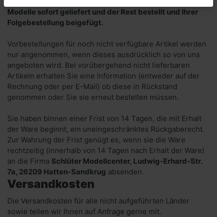
sind. Bei allen anderen Herstellern werden verfügbare
Modelle sofort geliefert und der Rest bestellt und Ihrer
Folgebestellung beigefügt.
Vorbestellungen für noch nicht verfügbare Artikel werden
nur angenommen, wenn dieses ausdrücklich so von uns
angeboten wird. Bei vorübergehend nicht lieferbaren
Artikeln erhalten Sie eine Information (entweder auf der
Rechnung oder per E-Mail) ob diese in Rückstand
genommen oder Sie sie erneut bestellen müssen.
Sie haben binnen einer Frist von 14 Tagen, die mit Erhalt
der Ware beginnt, ein uneingeschränktes Rückgaberecht.
Zur Wahrung der Frist genügt es, wenn sie die Ware
rechtzeitig (innerhalb von 14 Tagen nach Erhalt der Ware)
an die Firma
Schlüter Modellcenter, Ludwig-Erhard-Str.
7a, 26209 Hatten-Sandkrug
absenden.
Versandkosten
Die Versandkosten für alle nicht aufgeführten Länder
sowie teilen wir Ihnen auf Anfrage gerne mit.