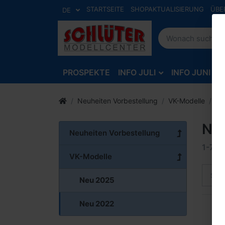
STARTSEITE
SHOPAKTUALISIERUNG
ÜBE
DE
PROSPEKTE
INFO JULI
INFO JUNI
Neuheiten Vorbestellung
VK-Modelle
Ne
Ne
Neuheiten Vorbestellung
1-7
v
VK-Modelle
Sort
Neu 2025
Neu 2022