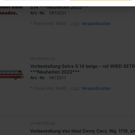
Vorbestellung Setra S 14 VIKING – NORDTURI
S14 ***Neuheiten 2022***
Art.-Nr.
VK12021
*
Preise inkl. MwSt., zzgl.
Versandkosten
VK-MODELLE
Vorbestellung Setra S 14 beige – rot WIRD SET
***Neuheiten 2022***
Art.-Nr.
VK12011
*
Preise inkl. MwSt., zzgl.
Versandkosten
VK-MODELLE
Vorbestellung Van Hool Demy Cars, Wg. 1118, al