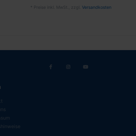
*
Preise inkl. MwSt., zzgl.
Versandkosten
a
kt
uns
ssum
shinweise