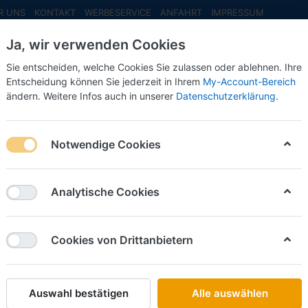
R UNS
KONTAKT
WERBESERVICE
ANFAHRT
IMPRESSUM
Ja, wir verwenden Cookies
Sie entscheiden, welche Cookies Sie zulassen oder ablehnen. Ihre
Entscheidung können Sie jederzeit in Ihrem
My-Account-Bereich
ändern. Weitere Infos auch in unserer
Datenschutzerklärung
.
INFO MAI
NEU EINGETROFFEN
NEUHEITEN VORB
u 2022
Notwendige Cookies
u 2022
Analytische Cookies
on
7
Cookies von Drittanbietern
Name: A bis Z
iere nach
Auswahl bestätigen
Alle auswählen
VK-MODELLE