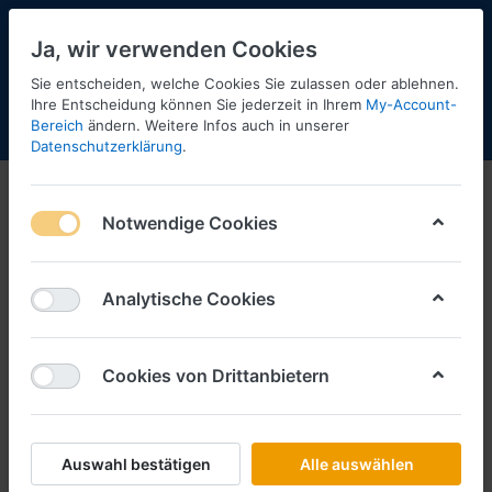
Ja, wir verwenden Cookies
Sie entscheiden, welche Cookies Sie zulassen oder ablehnen.
Ihre Entscheidung können Sie jederzeit in Ihrem
My-Account-
Bereich
ändern. Weitere Infos auch in unserer
Menü
Anmelden
Shopaktualisierung
Warenkorb
Datenschutzerklärung
.
Zubehör
Notwendige Cookies
1-12
von
848
Filtern
Sortieren
Analytische Cookies
Cookies von Drittanbietern
BUSCH
12 Gießkannen Mini-Set -1:87-
Art.-Nr.
BU7751
Auswahl bestätigen
Alle auswählen
*
Preise inkl. MwSt., zzgl.
Versandkosten