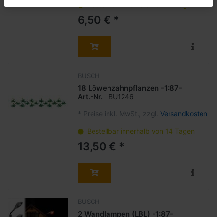
Bestellbar innerhalb von 14 Tagen
6,50 € *
BUSCH
18 Löwenzahnpflanzen -1:87-
Art.-Nr.
BU1246
*
Preise inkl. MwSt., zzgl.
Versandkosten
Bestellbar innerhalb von 14 Tagen
13,50 € *
BUSCH
2 Wandlampen (LBL) -1:87-