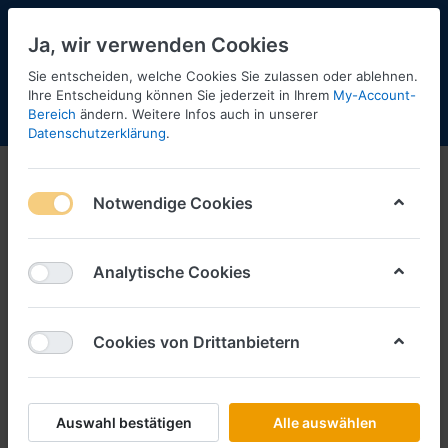
Ja, wir verwenden Cookies
Sie entscheiden, welche Cookies Sie zulassen oder ablehnen.
Ihre Entscheidung können Sie jederzeit in Ihrem
My-Account-
Bereich
ändern. Weitere Infos auch in unserer
Menü
Anmelden
Shopaktualisierung
Warenkorb
Datenschutzerklärung
.
1:120
Notwendige Cookies
1-4
von
4
Filtern
Sortieren
Analytische Cookies
Cookies von Drittanbietern
RIETZE
DB Fahrkartenautomat 3 Stück
-1:120-
Art.-Nr.
R12000
Auswahl bestätigen
Alle auswählen
*
Preise inkl. MwSt., zzgl.
Versandkosten