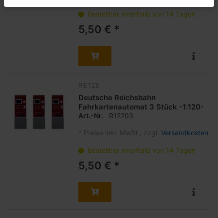
Bestellbar innerhalb von 14 Tagen
5,50 € *
RIETZE
Deutsche Reichsbahn
Fahrkartenautomat 3 Stück -1:120-
Art.-Nr.
R12203
*
Preise inkl. MwSt., zzgl.
Versandkosten
Bestellbar innerhalb von 14 Tagen
5,50 € *