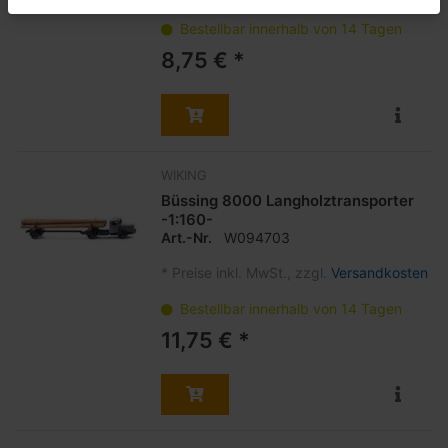
Bestellbar innerhalb von 14 Tagen
8,75 € *
WIKING
Büssing 8000 Langholztransporter
-1:160-
Art.-Nr.
W094703
*
Preise inkl. MwSt., zzgl.
Versandkosten
Bestellbar innerhalb von 14 Tagen
11,75 € *