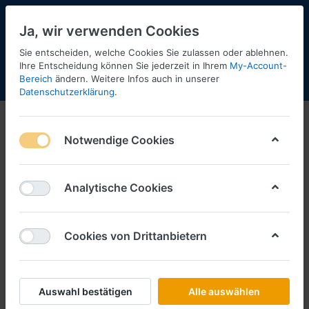
Ja, wir verwenden Cookies
Sie entscheiden, welche Cookies Sie zulassen oder ablehnen.
Ihre Entscheidung können Sie jederzeit in Ihrem
My-Account-
Bereich
ändern. Weitere Infos auch in unserer
Menü
Anmelden
Shopaktualisierung
Warenkorb
Datenschutzerklärung
.
N - Spur
Notwendige Cookies
1-12
von
33
Filtern
Sortieren
Analytische Cookies
Cookies von Drittanbietern
WIKING
Berliner Doppeldeckerbus D 38
-1:160-
Art.-Nr.
W097303
Auswahl bestätigen
Alle auswählen
*
Preise inkl. MwSt., zzgl.
Versandkosten