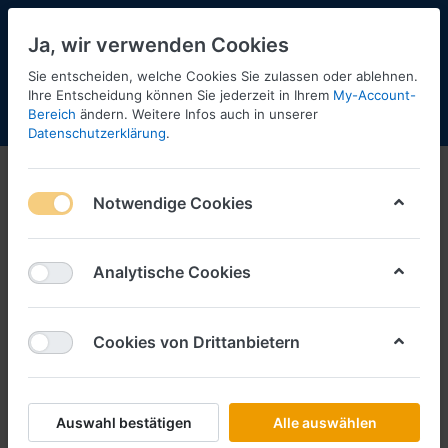
Ja, wir verwenden Cookies
Sie entscheiden, welche Cookies Sie zulassen oder ablehnen.
Ihre Entscheidung können Sie jederzeit in Ihrem
My-Account-
Bereich
ändern. Weitere Infos auch in unserer
Menü
Anmelden
Shopaktualisierung
Warenkorb
Datenschutzerklärung
.
Maisto
Notwendige Cookies
1-11
von
11
Filtern
Sortieren
Analytische Cookies
Cookies von Drittanbietern
MAISTO
Cadillac Eldorado Biarritz Baujahr
1959 -pink- (1:18) -Maisto-
Art.-Nr.
MT36813
Auswahl bestätigen
Alle auswählen
*
Preise inkl. MwSt., zzgl.
Versandkosten