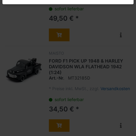
sofort lieferbar
49,50 € *
MAISTO
FORD F1 PICK UP 1948 & HARLEY
DAVIDSON WLA FLATHEAD 1942
(1:24)
Art.-Nr.
MT32185D
*
Preise inkl. MwSt., zzgl.
Versandkosten
sofort lieferbar
34,50 € *