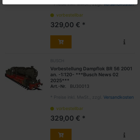
*
Preise inkl. MwSt., zzgl.
Versandkosten
vorbestellbar
329,00 € *
BUSCH
Vorbestellung Dampflok BR 56 2001
an. -1:120- ***Busch News 02
2025***
Art.-Nr.
BU30013
*
Preise inkl. MwSt., zzgl.
Versandkosten
vorbestellbar
329,00 € *