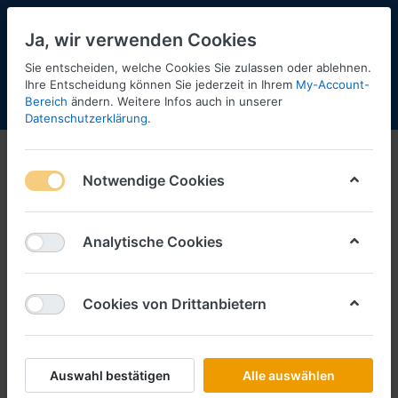
Ja, wir verwenden Cookies
Sie entscheiden, welche Cookies Sie zulassen oder ablehnen.
Ihre Entscheidung können Sie jederzeit in Ihrem
My-Account-
Bereich
ändern. Weitere Infos auch in unserer
Menü
Anmelden
Shopaktualisierung
Warenkorb
Datenschutzerklärung
.
News 2 2025
Notwendige Cookies
1-4
von
4
Filtern
Sortieren
Analytische Cookies
Cookies von Drittanbietern
BUSCH
Vorbestellung Dampflok BR 56 163
an. -1:120- ***Busch News 02
2025***
Auswahl bestätigen
Alle auswählen
Art.-Nr.
BU30011