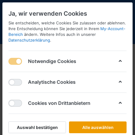
Ja, wir verwenden Cookies
Sie entscheiden, welche Cookies Sie zulassen oder ablehnen.
Ihre Entscheidung können Sie jederzeit in Ihrem
My-Account-
Bereich
ändern. Weitere Infos auch in unserer
Menü
Anmelden
Shopaktualisierung
Warenkorb
Datenschutzerklärung
.
Tekno
Notwendige Cookies
1-2
von
2
Analytische Cookies
Cookies von Drittanbietern
Modelle, die zur Zeit nicht am
Lager sind, können wir für Sie
bestellen, solange sie beim
Auswahl bestätigen
Alle auswählen
Hersteller noch lieferbar sind.