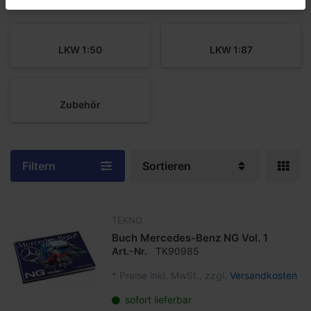
LKW 1:50
LKW 1:87
Zubehör
Filtern
Sortieren
TEKNO
Buch Mercedes-Benz NG Vol. 1
Art.-Nr.
TK90985
*
Preise inkl. MwSt., zzgl.
Versandkosten
sofort lieferbar