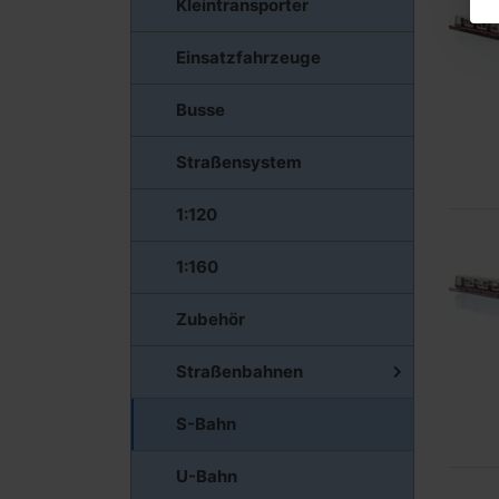
Kleintransporter
Einsatzfahrzeuge
Busse
Straßensystem
1:120
1:160
Zubehör
Straßenbahnen
S-Bahn
U-Bahn