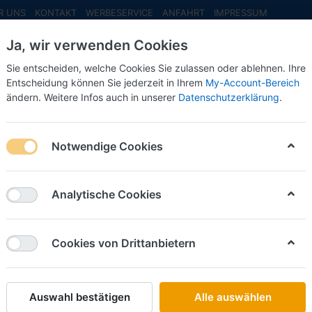
R UNS
KONTAKT
WERBESERVICE
ANFAHRT
IMPRESSUM
Ja, wir verwenden Cookies
Sie entscheiden, welche Cookies Sie zulassen oder ablehnen. Ihre
Entscheidung können Sie jederzeit in Ihrem
My-Account-Bereich
ändern. Weitere Infos auch in unserer
Datenschutzerklärung
.
INFO MAI
NEU EINGETROFFEN
NEUHEITEN VORB
Notwendige Cookies
Bahn
Analytische Cookies
on
2
Cookies von Drittanbietern
Name: A bis Z
iere nach
Auswahl bestätigen
Alle auswählen
RIETZE