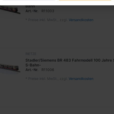
Stadler/Siemens BR 483 Fahrmodell H0 Digital 
Bahn
Art.-Nr.
R11003
*
Preise inkl. MwSt., zzgl.
Versandkosten
RIETZE
Stadler/Siemens BR 483 Fahrmodell 100 Jahre S
S-Bahn-
Art.-Nr.
R11006
*
Preise inkl. MwSt., zzgl.
Versandkosten