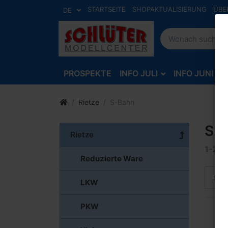
STARTSEITE
SHOPAKTUALISIERUNG
ÜBE
DE
PROSPEKTE
INFO JULI
INFO JUNI
Rietze
S-Bahn
S-
Rietze
1-2
v
Reduzierte Ware
Sort
LKW
PKW