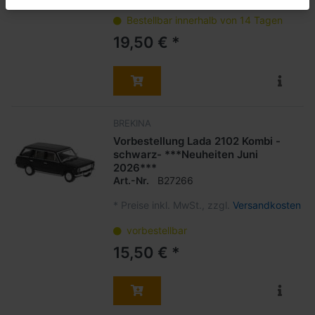
Bestellbar innerhalb von 14 Tagen
19,50 € *
BREKINA
Vorbestellung Lada 2102 Kombi -
schwarz- ***Neuheiten Juni
2026***
Art.-Nr.
B27266
*
Preise inkl. MwSt., zzgl.
Versandkosten
vorbestellbar
15,50 € *