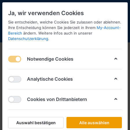
Ja, wir verwenden Cookies
Sie entscheiden, welche Cookies Sie zulassen oder ablehnen.
Ihre Entscheidung können Sie jederzeit in Ihrem
My-Account-
Bereich
ändern. Weitere Infos auch in unserer
Menü
Anmelden
Shopaktualisierung
Warenkorb
Datenschutzerklärung
.
Juni 2026
Notwendige Cookies
1-10
von
10
Filtern
Sortieren
Analytische Cookies
Cookies von Drittanbietern
BREKINA
Vorbestellung Chevrolet Corvette C3
-dunkelrot met.-
Art.-Nr.
B19994
Auswahl bestätigen
Alle auswählen
*
Preise inkl. MwSt., zzgl.
Versandkosten