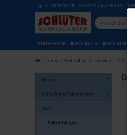
STARTSEITE
SHOPAKTUALISIERUNG
ÜBE
DE
PROSPEKTE
INFO JULI
INFO JUNI
Herpa
Extra Shop Teileservice
DAF
DA
Herpa
Extra Shop Teileservice
DAF
Fahrerhäuser