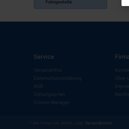
Fahrgestelle
Service
Firm
Versandinfos
Konta
Datenschutzerklärung
Über 
AGB
Impre
Zahlungsarten
Recht
Cookie Manager
* Alle Preise inkl. MwSt., zzgl.
Versandkosten