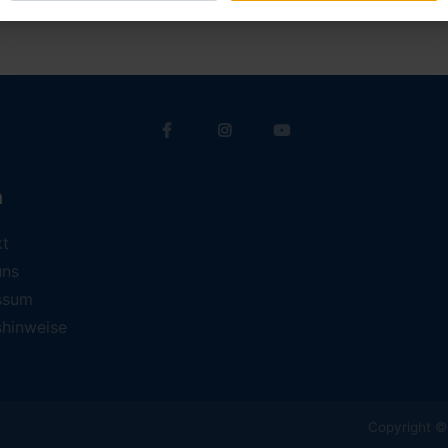
a
kt
uns
ssum
shinweise
Copyright © 