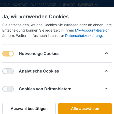
R UNS
KONTAKT
WERBESERVICE
ANFAHRT
IMPRESSUM
Ja, wir verwenden Cookies
Sie entscheiden, welche Cookies Sie zulassen oder ablehnen. Ihre
Entscheidung können Sie jederzeit in Ihrem
My-Account-Bereich
ändern. Weitere Infos auch in unserer
Datenschutzerklärung
.
INFO MAI
NEU EINGETROFFEN
NEUHEITEN VORB
Notwendige Cookies
F
Analytische Cookies
Fahrerhäuser
Fahrgestelle
Cookies von Drittanbietern
Auswahl bestätigen
Alle auswählen