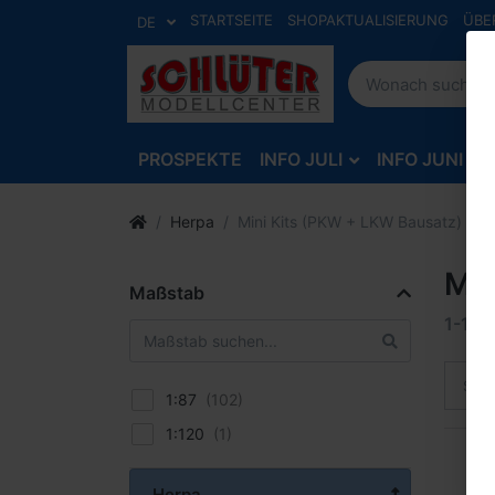
STARTSEITE
SHOPAKTUALISIERUNG
ÜBE
DE
PROSPEKTE
INFO JULI
INFO JUNI
Herpa
Mini Kits (PKW + LKW Bausatz)
Min
Maßstab
1-12
v
Sort
1:87
1:120
Herpa