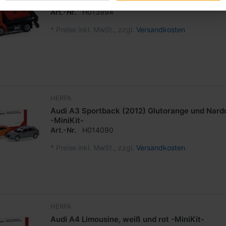
Actros S Absetzkipper AK12, rot -Minikit-
Art.-Nr.
H013994
*
Preise inkl. MwSt., zzgl.
Versandkosten
HERPA
Audi A3 Sportback (2012) Glutorange und Nard
-MiniKit-
Art.-Nr.
H014090
*
Preise inkl. MwSt., zzgl.
Versandkosten
HERPA
Audi A4 Limousine, weiß und rot -MiniKit-