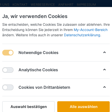
R UNS
KONTAKT
WERBESERVICE
ANFAHRT
IMPRESSUM
Ja, wir verwenden Cookies
Sie entscheiden, welche Cookies Sie zulassen oder ablehnen. Ihre
Entscheidung können Sie jederzeit in Ihrem
My-Account-Bereich
ändern. Weitere Infos auch in unserer
Datenschutzerklärung
.
INFO MAI
NEU EINGETROFFEN
NEUHEITEN VORB
Notwendige Cookies
i Kits (PKW + LKW Bausatz)
Analytische Cookies
on
103
Cookies von Drittanbietern
Name: A bis Z
iere nach
Auswahl bestätigen
Alle auswählen
HERPA