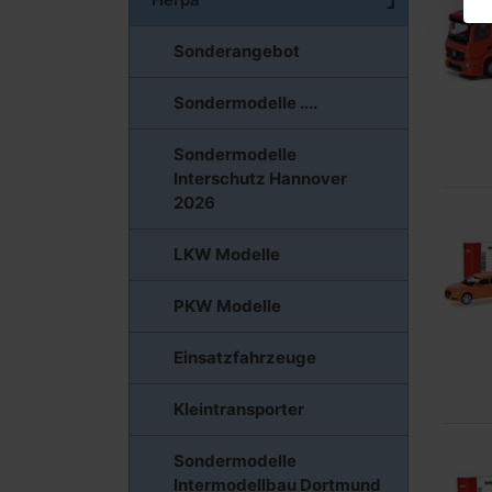
Sonderangebot
Sondermodelle ....
Sondermodelle
Interschutz Hannover
2026
LKW Modelle
PKW Modelle
Einsatzfahrzeuge
Kleintransporter
Sondermodelle
Intermodellbau Dortmund