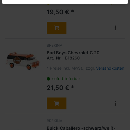
Bestellbar innerhalb von 14 Tagen
19,50 € *
BREKINA
Bad Boys Chevrolet C 20
Art.-Nr.
B18260
*
Preise inkl. MwSt., zzgl.
Versandkosten
sofort lieferbar
21,50 € *
BREKINA
Buick Caballero -schwarz/weiß-