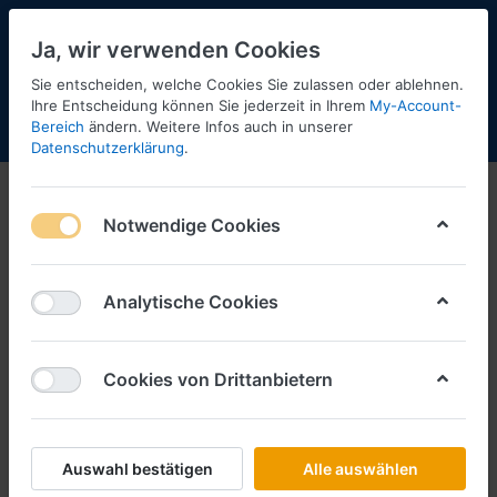
Ja, wir verwenden Cookies
Sie entscheiden, welche Cookies Sie zulassen oder ablehnen.
Ihre Entscheidung können Sie jederzeit in Ihrem
My-Account-
Bereich
ändern. Weitere Infos auch in unserer
Menü
Anmelden
Shopaktualisierung
Warenkorb
Datenschutzerklärung
.
US PKW
Notwendige Cookies
1-12
von
96
Filtern
Sortieren
Analytische Cookies
Cookies von Drittanbietern
BREKINA
BP von Mel Burns Ford Mustang
Art.-Nr.
B19613
Auswahl bestätigen
Alle auswählen
*
Preise inkl. MwSt., zzgl.
Versandkosten