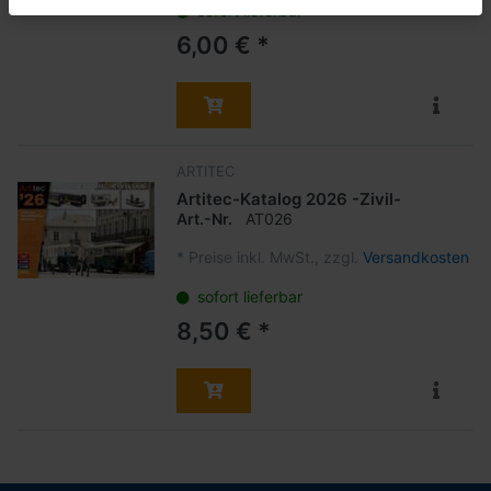
sofort lieferbar
6,00 € *
ARTITEC
Artitec-Katalog 2026 -Zivil-
Art.-Nr.
AT026
*
Preise inkl. MwSt., zzgl.
Versandkosten
sofort lieferbar
8,50 € *