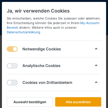
Ja, wir verwenden Cookies
Sie entscheiden, welche Cookies Sie zulassen oder ablehnen.
Ihre Entscheidung können Sie jederzeit in Ihrem
My-Account-
Bereich
ändern. Weitere Infos auch in unserer
Menü
Anmelden
Shopaktualisierung
Warenkorb
Datenschutzerklärung
.
Artitec
Notwendige Cookies
1-2
von
2
Filtern
Sortieren
Analytische Cookies
Cookies von Drittanbietern
ARTITEC
Artitec-Katalog 2026 - Militär
Art.-Nr.
AT026M
Auswahl bestätigen
Alle auswählen
*
Preise inkl. MwSt., zzgl.
Versandkosten