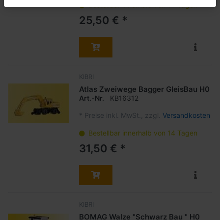
Bestellbar innerhalb von 14 Tagen
25,50 € *
KIBRI
Atlas Zweiwege Bagger GleisBau H0
Art.-Nr.
KB16312
*
Preise inkl. MwSt., zzgl.
Versandkosten
Bestellbar innerhalb von 14 Tagen
31,50 € *
KIBRI
BOMAG Walze "Schwarz Bau " H0