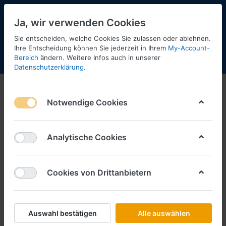
Ja, wir verwenden Cookies
Sie entscheiden, welche Cookies Sie zulassen oder ablehnen.
Ihre Entscheidung können Sie jederzeit in Ihrem
My-Account-
Bereich
ändern. Weitere Infos auch in unserer
Menü
Anmelden
Shopaktualisierung
Warenkorb
Datenschutzerklärung
.
Baufahrzeuge
Notwendige Cookies
1-12
von
64
Filtern
Sortieren
Analytische Cookies
Cookies von Drittanbietern
KIBRI
Atlas 2004 LC Raupenbagger H0
Art.-Nr.
KB10434
Auswahl bestätigen
Alle auswählen
*
Preise inkl. MwSt., zzgl.
Versandkosten