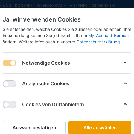
R UNS
KONTAKT
WERBESERVICE
ANFAHRT
IMPRESSUM
Ja, wir verwenden Cookies
Sie entscheiden, welche Cookies Sie zulassen oder ablehnen. Ihre
Entscheidung können Sie jederzeit in Ihrem
My-Account-Bereich
ändern. Weitere Infos auch in unserer
Datenschutzerklärung
.
INFO MAI
NEU EINGETROFFEN
NEUHEITEN VORB
Notwendige Cookies
sse
Analytische Cookies
on
5
Cookies von Drittanbietern
Name: A bis Z
iere nach
Auswahl bestätigen
Alle auswählen
BUSCH