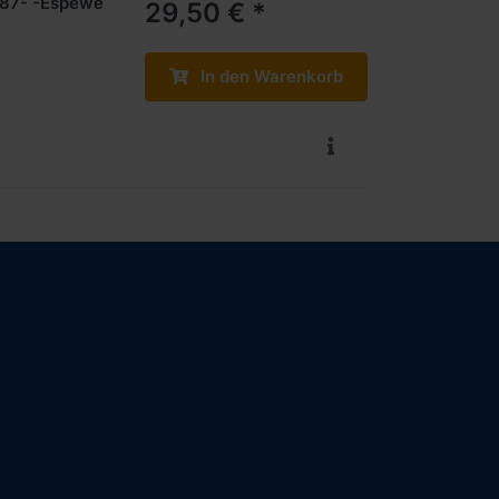
:87- -Espewe
29,50 € *
In den Warenkorb