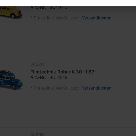
DP Fahrschule MB O-3500
Art.-Nr.
BU41013
*
Preise inkl. MwSt., zzgl.
Versandkosten
BUSCH
Filmtechnik Robur K 30 -1:87-
Art.-Nr.
BU51819
*
Preise inkl. MwSt., zzgl.
Versandkosten
BUSCH