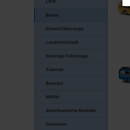
LKW
Busse
Einsatzfahrzeuge
Landwirtschaft
Sonstige Fahrzeuge
Zubehör
Bausatz
Militär
Amerikanische Modelle
Dioramen