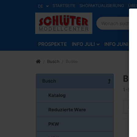
STARTSEITE
SHOPAKTUALISIERUNG
ÜBE
DE
PROSPEKTE
INFO JULI
INFO JUNI
Busch
Busse
Bu
Busch
1-5
v
Katalog
Sort
Reduzierte Ware
PKW