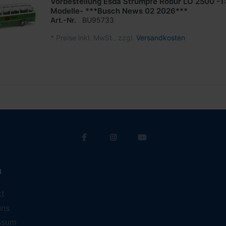
Vorbestellung Esda Strümpfe Robur LO 2500 -1
Modelle- ***Busch News 02 2026***
Art.-Nr.
BU95733
*
Preise inkl. MwSt., zzgl.
Versandkosten
a
kt
uns
ssum