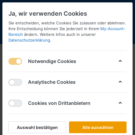
Ja, wir verwenden Cookies
Sie entscheiden, welche Cookies Sie zulassen oder ablehnen.
Ihre Entscheidung können Sie jederzeit in Ihrem
My-Account-
Bereich
ändern. Weitere Infos auch in unserer
Menü
Anmelden
Shopaktualisierung
Warenkorb
Datenschutzerklärung
.
WSI
Notwendige Cookies
Modelle, die zur Zeit nicht am
Lager sind, können wir für Sie
Analytische Cookies
bestellen, solange sie beim
Hersteller noch lieferbar sind.
Cookies von Drittanbietern
LKW 1:50
Modelle 1:87
Auswahl bestätigen
Alle auswählen