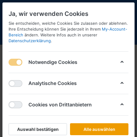
Ja, wir verwenden Cookies
Sie entscheiden, welche Cookies Sie zulassen oder ablehnen.
Ihre Entscheidung können Sie jederzeit in Ihrem
My-Account-
Bereich
ändern. Weitere Infos auch in unserer
Menü
Anmelden
Shopaktualisierung
Warenkorb
Datenschutzerklärung
.
Dioramen
Notwendige Cookies
1-6
von
6
Filtern
Sortieren
Analytische Cookies
Cookies von Drittanbietern
BUSCH
Busch Weihnachts-Set 2024 MB
Silberpfeil+Figur -Fertigmodell-
Art.-Nr.
BU59920
Auswahl bestätigen
Alle auswählen
*
Preise inkl. MwSt., zzgl.
Versandkosten