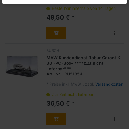
Bestellbar innerhalb von 14 Tagen
49,50 € *
BUSCH
MAW Kundendienst Robur Garant K
30 -PC-Box- ****z.Zt.nicht
lieferbar***
Art.-Nr.
BU51854
*
Preise inkl. MwSt., zzgl.
Versandkosten
Zur Zeit nicht lieferbar
36,50 € *