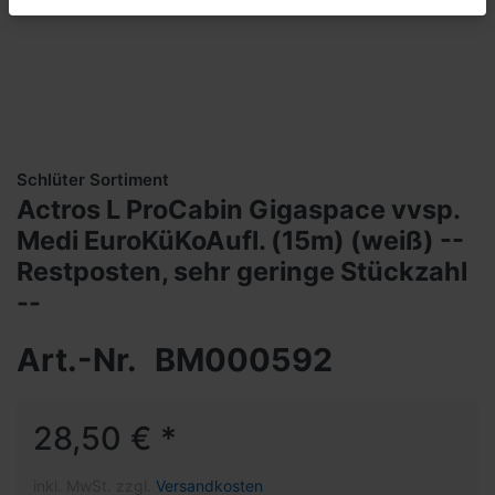
Schlüter Sortiment
Actros L ProCabin Gigaspace vvsp.
Medi EuroKüKoAufl. (15m) (weiß) --
Restposten, sehr geringe Stückzahl
--
Art.-Nr.
BM000592
28,50 € *
inkl. MwSt. zzgl.
Versandkosten