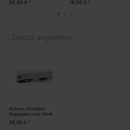
20,00 € *
18,00 € *
(Farbvariante)
Zuletzt angesehen
Actros L ProCabin
Gigaspace vvsp. Medi
EuroKüKoAufl. (15m)
28,50 € *
(weiß) -- Restposten,
sehr geringe Stückzahl --