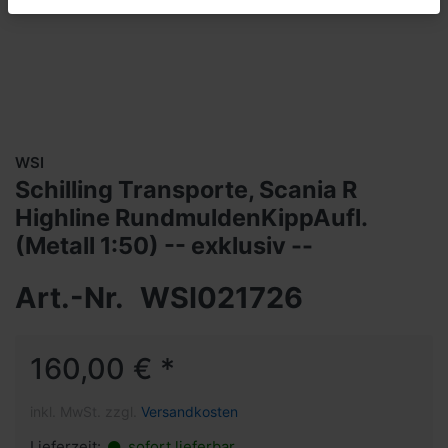
WSI
Schilling Transporte, Scania R
Highline RundmuldenKippAufl.
(Metall 1:50) -- exklusiv --
Art.-Nr.
WSI021726
160,00 € *
inkl. MwSt. zzgl.
Versandkosten
Lieferzeit:
sofort lieferbar