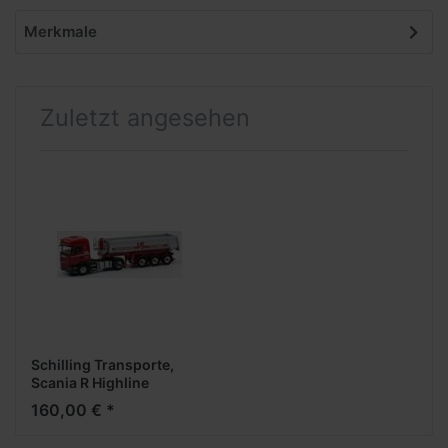
Merkmale
Zuletzt angesehen
Schilling Transporte,
Scania R Highline
RundmuldenKippAufl.
160,00 € *
(Metall 1:50) -- exklusiv -
-