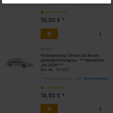
*
Preise inkl. MwSt., zzgl.
Versandkosten
vorbestellbar
18,50 € *
BREKINA
Vorbestellung Citroen DS Break -
pastelgrün/hellgrau- ***Neuheiten
Juli 2026***
Art.-Nr.
B14220
*
Preise inkl. MwSt., zzgl.
Versandkosten
vorbestellbar
18,50 € *