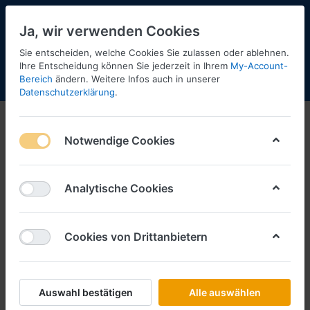
Ja, wir verwenden Cookies
Sie entscheiden, welche Cookies Sie zulassen oder ablehnen.
Ihre Entscheidung können Sie jederzeit in Ihrem
My-Account-
Bereich
ändern. Weitere Infos auch in unserer
Menü
Anmelden
Shopaktualisierung
Warenkorb
Datenschutzerklärung
.
Juli 2026
Notwendige Cookies
1-4
von
4
Filtern
Sortieren
Analytische Cookies
Cookies von Drittanbietern
BREKINA
Vorbestellung Citroen DS Break -
blau/grau- ***Neuheiten Juli
2026***
Auswahl bestätigen
Alle auswählen
Art.-Nr.
B14217