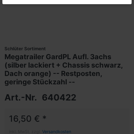
Schlüter Sortiment
Megatrailer GardPL Aufl. 3achs
(silber lackiert + Chassis schwarz,
Dach orange) -- Restposten,
geringe Stückzahl --
Art.-Nr.
640422
16,50 € *
inkl. MwSt. zzgl.
Versandkosten