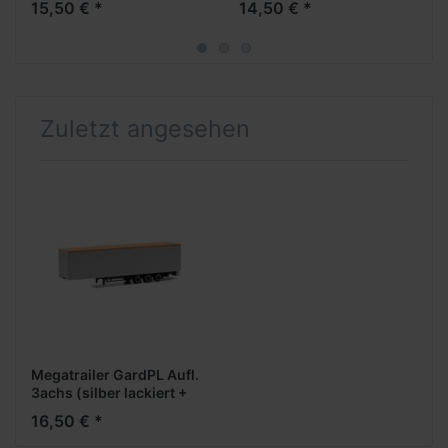
15,50 € *
14,50 € *
Rundumleuchten) --
2026 --
Restposten, geringe
Stückzahl --
Zuletzt angesehen
Megatrailer GardPL Aufl.
3achs (silber lackiert +
Chassis schwarz, Dach
16,50 € *
orange) -- Restposten,
geringe Stückzahl --