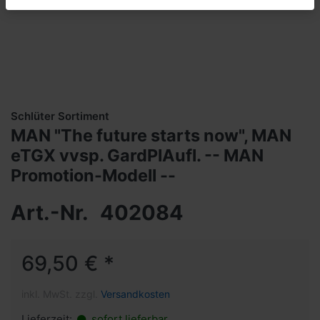
Schlüter Sortiment
MAN "The future starts now", MAN
eTGX vvsp. GardPlAufl. -- MAN
Promotion-Modell --
Art.-Nr.
402084
69,50 € *
inkl. MwSt. zzgl.
Versandkosten
Lieferzeit:
sofort lieferbar