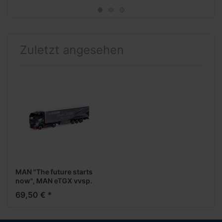
Zuletzt angesehen
MAN "The future starts
now", MAN eTGX vvsp.
GardPlAufl. -- MAN
69,50 € *
Promotion-Modell --