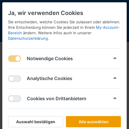
Ja, wir verwenden Cookies
Sie entscheiden, welche Cookies Sie zulassen oder ablehnen.
Ihre Entscheidung können Sie jederzeit in Ihrem
My-Account-
Bereich
ändern. Weitere Infos auch in unserer
Menü
Anmelden
Shopaktualisierung
Warenkorb
Datenschutzerklärung
.
Schlüter Werbemodell
Notwendige Cookies
1-1
von
1
Filtern
Sortieren
Analytische Cookies
Cookies von Drittanbietern
SCHLÜTER SORTIMENT
Angleitner "Faschang", MAN TGX GX
svsp. Medi GardPlAufl. (A)
Art.-Nr.
5250
Auswahl bestätigen
Alle auswählen
*
Preise inkl. MwSt., zzgl.
Versandkosten