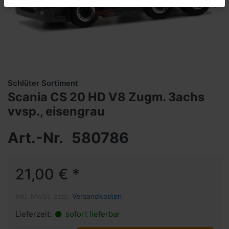
Schlüter Sortiment
Scania CS 20 HD V8 Zugm. 3achs
vvsp., eisengrau
Art.-Nr.
580786
21,00 € *
inkl. MwSt. zzgl.
Versandkosten
Lieferzeit:
sofort lieferbar