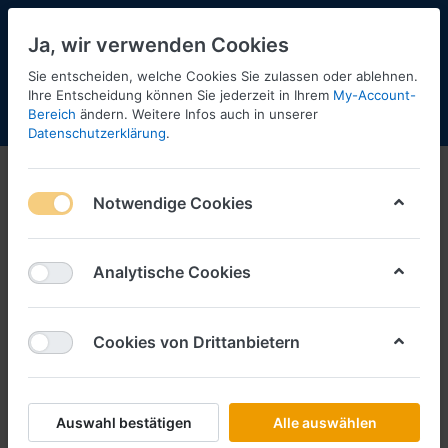
Ja, wir verwenden Cookies
Sie entscheiden, welche Cookies Sie zulassen oder ablehnen.
Ihre Entscheidung können Sie jederzeit in Ihrem
My-Account-
Bereich
ändern. Weitere Infos auch in unserer
Menü
Anmelden
Shopaktualisierung
Warenkorb
Datenschutzerklärung
.
Busch
Notwendige Cookies
1-12
von
17
Filtern
Sortieren
Analytische Cookies
Cookies von Drittanbietern
BUSCH
DHL Fiat Ducato -1:87-
Art.-Nr.
BU54611
Auswahl bestätigen
Alle auswählen
*
Preise inkl. MwSt., zzgl.
Versandkosten