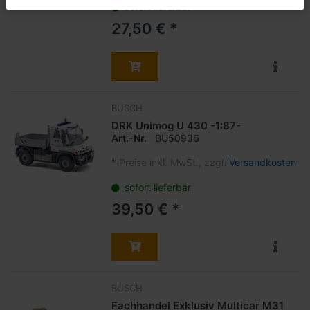
sofort lieferbar
27,50 € *
BUSCH
DRK Unimog U 430 -1:87-
Art.-Nr.
BU50936
*
Preise inkl. MwSt., zzgl.
Versandkosten
sofort lieferbar
39,50 € *
BUSCH
Fachhandel Exklusiv Multicar M31