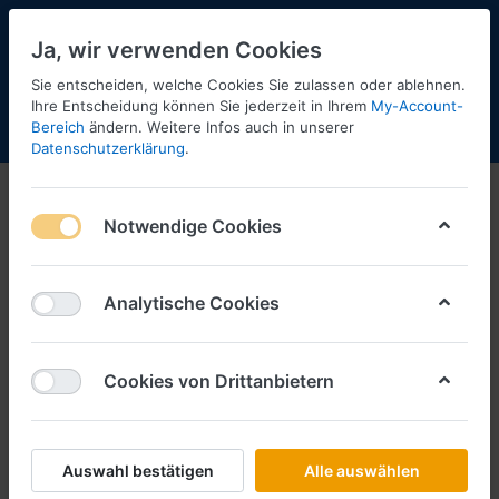
Ja, wir verwenden Cookies
Sie entscheiden, welche Cookies Sie zulassen oder ablehnen.
Ihre Entscheidung können Sie jederzeit in Ihrem
My-Account-
Bereich
ändern. Weitere Infos auch in unserer
Menü
Anmelden
Shopaktualisierung
Warenkorb
Datenschutzerklärung
.
Brekina-PCX
Notwendige Cookies
1-12
von
17
Filtern
Sortieren
Analytische Cookies
Cookies von Drittanbietern
BREKINA
Skoda Octavia IV Combi -silber-
2019 ***PCX-Modell****
Art.-Nr.
B871609
Auswahl bestätigen
Alle auswählen
*
Preise inkl. MwSt., zzgl.
Versandkosten