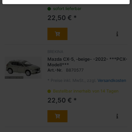
sofort lieferbar
22,50 € *
BREKINA
Mazda CX-5, -beige- -2022- ***PCX-
Modell***
Art.-Nr.
B870577
*
Preise inkl. MwSt., zzgl.
Versandkosten
Bestellbar innerhalb von 14 Tagen
22,50 € *