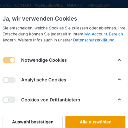
R UNS
KONTAKT
WERBESERVICE
ANFAHRT
IMPRESSUM
Ja, wir verwenden Cookies
Sie entscheiden, welche Cookies Sie zulassen oder ablehnen. Ihre
Entscheidung können Sie jederzeit in Ihrem
My-Account-Bereich
ändern. Weitere Infos auch in unserer
Datenschutzerklärung
.
INFO MAI
NEU EINGETROFFEN
NEUHEITEN VORB
Notwendige Cookies
Faller
Faller 
Analytische Cookies
2025/2
Cookies von Drittanbietern
Art.-Nr.
Auswahl bestätigen
Alle auswählen
9,50 € 