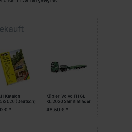
er unter 14 Jahren geeignet.
gekauft
H Katalog
Kübler, Volvo FH GL
5/2026 (Deutsch)
XL 2020 Semitieflader
0 € *
48,50 € *