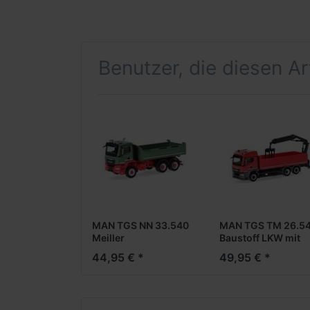
Benutzer, die diesen A
MAN TGS NN 33.540
MAN TGS TM 26.5
Meiller
Baustoff LKW mit
Dreiseitenkipper --
Ladekran -- MAN
44,95 € *
49,95 € *
MAN Promotion-
Promotion-Modell 
Modell --