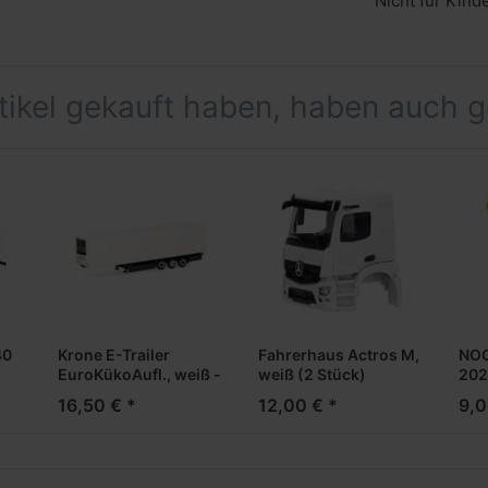
Nicht für Kind
rtikel gekauft haben, haben auch 
40
Krone E-Trailer
Fahrerhaus Actros M,
NOC
EuroKükoAufl., weiß -
weiß (2 Stück)
202
Formneuheit-
16,50 € *
12,00 € *
9,0
--