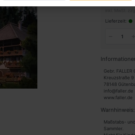
inkl. MwSt. zzg
Lieferzeit:
Informatione
Gebr. FALLER
Kreuzstraße 9
78148 Gütenb
info@faller.de
www.faller.de
Warnhinweis:
Maßstabs- und
Sammler.