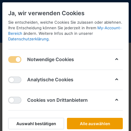
Ja, wir verwenden Cookies
Sie entscheiden, welche Cookies Sie zulassen oder ablehnen.
Ihre Entscheidung können Sie jederzeit in Ihrem
My-Account-
Bereich
ändern. Weitere Infos auch in unserer
Menü
Anmelden
Shopaktualisierung
Warenkorb
Datenschutzerklärung
.
Busch
Notwendige Cookies
1-12
von
2.186
Busch
Analytische Cookies
Filtern
Sortieren
Cookies von Drittanbietern
BUSCH
12 Gießkannen Mini-Set -1:87-
Auswahl bestätigen
Alle auswählen
Art.-Nr.
BU7751