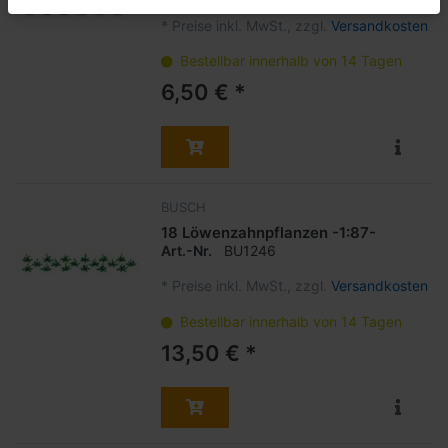
*
Preise inkl. MwSt., zzgl.
Versandkosten
Bestellbar innerhalb von 14 Tagen
6,50 € *
BUSCH
18 Löwenzahnpflanzen -1:87-
Art.-Nr.
BU1246
*
Preise inkl. MwSt., zzgl.
Versandkosten
Bestellbar innerhalb von 14 Tagen
13,50 € *