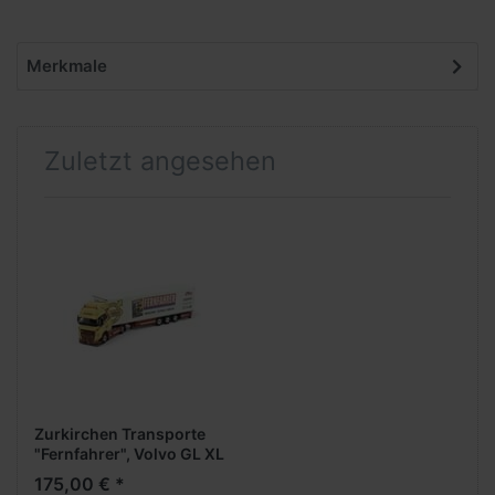
Merkmale
Zuletzt angesehen
Zurkirchen Transporte
"Fernfahrer", Volvo GL XL
2020 vvsp.
175,00 € *
EuroKüKoAufl. (CH)