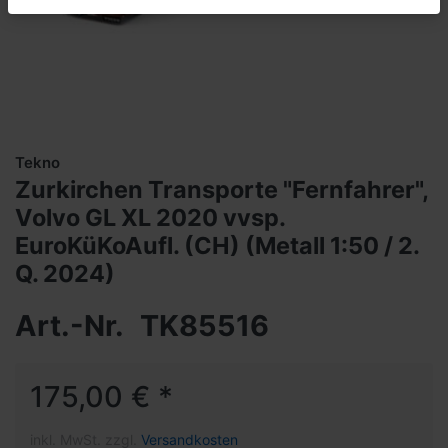
Tekno
Zurkirchen Transporte "Fernfahrer",
Volvo GL XL 2020 vvsp.
EuroKüKoAufl. (CH) (Metall 1:50 / 2.
Q. 2024)
Art.-Nr.
TK85516
175,00 € *
inkl. MwSt. zzgl.
Versandkosten