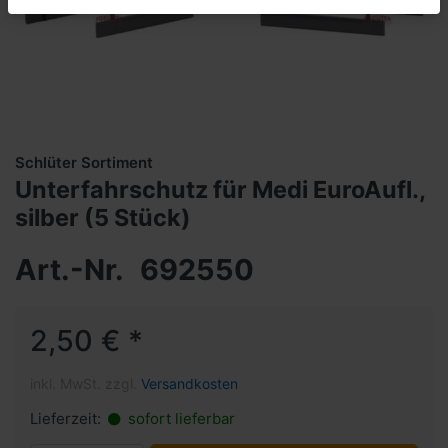
Schlüter Sortiment
Unterfahrschutz für Medi EuroAufl.,
silber (5 Stück)
Art.-Nr.
692550
2,50 € *
inkl. MwSt. zzgl.
Versandkosten
Lieferzeit:
sofort lieferbar