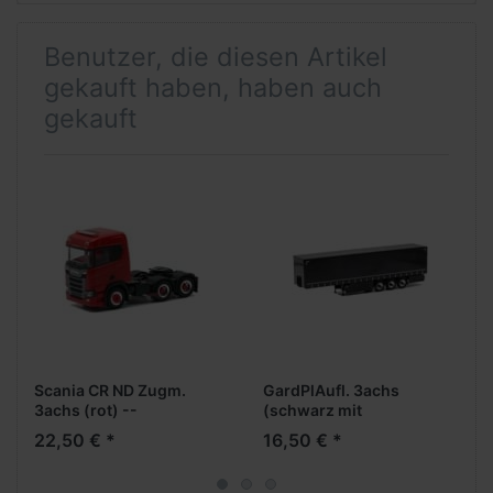
Benutzer, die diesen Artikel
gekauft haben, haben auch
gekauft
Scania CR ND Zugm.
GardPlAufl. 3achs
3achs (rot) --
(schwarz mit
Restpsoten, geringe
Palettenkasten) --
22,50 € *
16,50 € *
Stückzahl --
Restpsoten, geringe
Stückzahl --