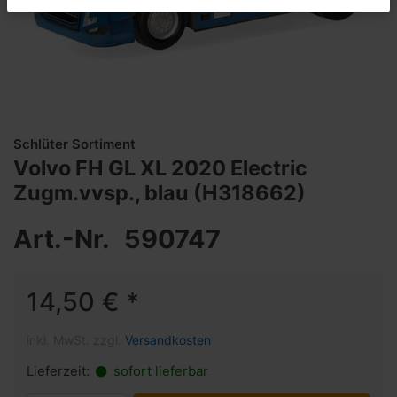
Schlüter Sortiment
Volvo FH GL XL 2020 Electric
Zugm.vvsp., blau (H318662)
Art.-Nr.
590747
14,50 € *
inkl. MwSt. zzgl.
Versandkosten
Lieferzeit:
sofort lieferbar