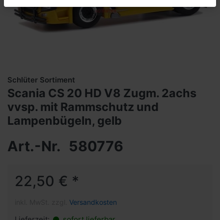
Schlüter Sortiment
Scania CS 20 HD V8 Zugm. 2achs
vvsp. mit Rammschutz und
Lampenbügeln, gelb
Art.-Nr.
580776
22,50 € *
inkl. MwSt. zzgl.
Versandkosten
Lieferzeit:
sofort lieferbar