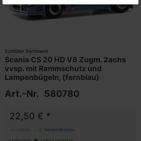
Schlüter Sortiment
Scania CS 20 HD V8 Zugm. 2achs
vvsp. mit Rammschutz und
Lampenbügeln, (fernblau)
Art.-Nr.
580780
22,50 € *
inkl. MwSt. zzgl.
Versandkosten
Lieferzeit:
sofort lieferbar