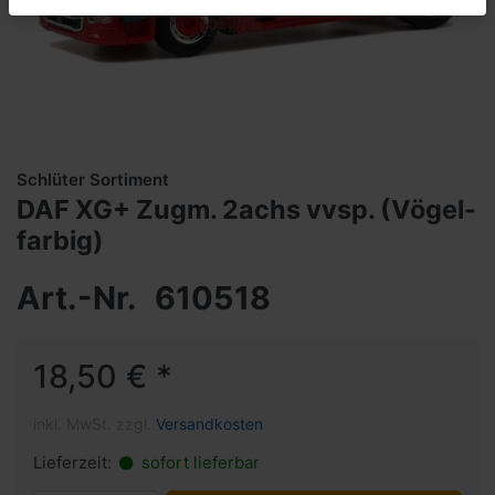
Schlüter Sortiment
DAF XG+ Zugm. 2achs vvsp. (Vögel-
farbig)
Art.-Nr.
610518
18,50 € *
inkl. MwSt. zzgl.
Versandkosten
Lieferzeit:
sofort lieferbar