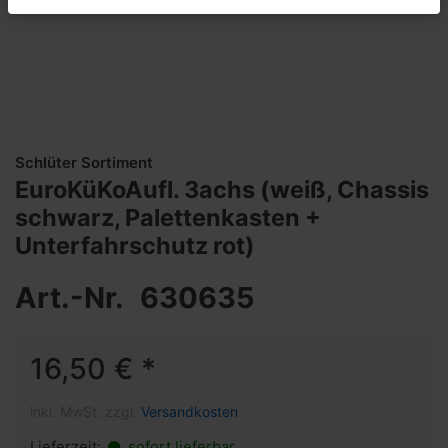
Schlüter Sortiment
EuroKüKoAufl. 3achs (weiß, Chassis
schwarz, Palettenkasten +
Unterfahrschutz rot)
Art.-Nr.
630635
16,50 € *
inkl. MwSt. zzgl.
Versandkosten
Lieferzeit:
sofort lieferbar