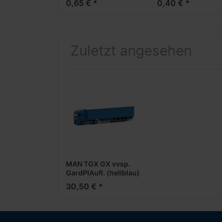
0,65 € *
0,40 € *
Aufliegerachse)
Zuletzt angesehen
MAN TGX GX vvsp.
GardPlAufl. (hellblau)
30,50 € *