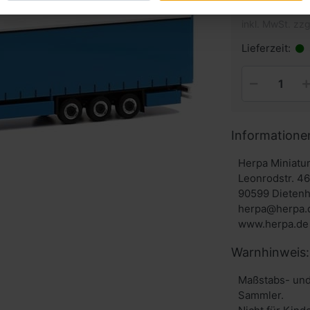
inkl. MwSt. zzg
Lieferzeit:
Informatione
Herpa Miniat
Leonrodstr. 4
90599 Dieten
herpa@herpa.
www.herpa.de
Warnhinweis:
Maßstabs- und
Sammler.