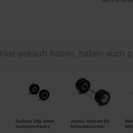
Nicht für Kind
rtikel gekauft haben, haben auch 
Radsatz 2tlg. silber
Jumbo-Radsatz für
Rad
lackiert/schwarz,
Schwedenkombi
MED
MEDI Breitreifen
chrom/schwarz
Ant