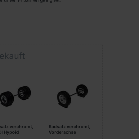
er unter 14 Jahren geeignet.
gekauft
satz verchromt,
Radsatz verchromt,
I Hypoid
Vorderachse
riebsachse