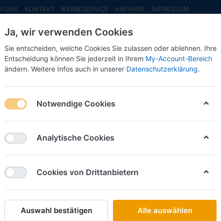
R UNS
KONTAKT
WERBESERVICE
ANFAHRT
IMPRESSUM
Ja, wir verwenden Cookies
Sie entscheiden, welche Cookies Sie zulassen oder ablehnen. Ihre
Entscheidung können Sie jederzeit in Ihrem
My-Account-Bereich
ändern. Weitere Infos auch in unserer
Datenschutzerklärung
.
INFO MAI
NEU EINGETROFFEN
NEUHEITEN VORB
behör
Komplett Modelle
MAN
MAN TGX GX vvsp. GardPlAufl. (
Notwendige Cookies
Schlüter Sorti
MAN TGX
Analytische Cookies
(hellbla
Cookies von Drittanbietern
Art.-Nr.
Auswahl bestätigen
Alle auswählen
30,50 