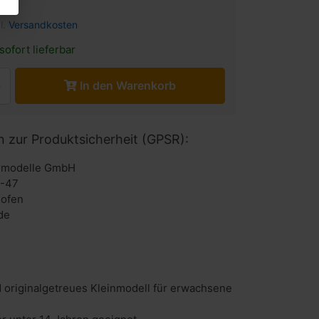
l.
Versandkosten
sofort lieferbar
In den Warenkorb
n zur Produktsicherheit (GPSR):
urmodelle GmbH
6-47
hofen
de
 originalgetreues Kleinmodell für erwachsene