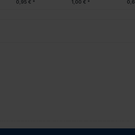
0,95 € *
1,00 € *
0,6
(Vorderachse /
Aufliegerachse)