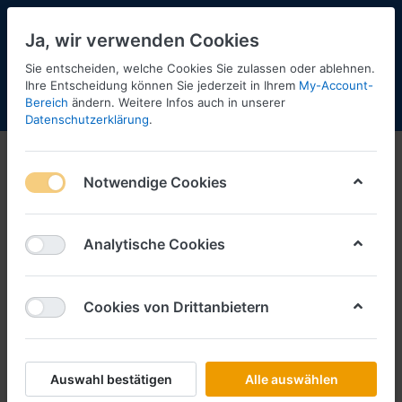
Ja, wir verwenden Cookies
Sie entscheiden, welche Cookies Sie zulassen oder ablehnen.
Ihre Entscheidung können Sie jederzeit in Ihrem
My-Account-
Bereich
ändern. Weitere Infos auch in unserer
Menü
Anmelden
Shopaktualisierung
Warenkorb
Datenschutzerklärung
.
Die neue MAZ
Notwendige Cookies
1-1
von
1
Filtern
Sortieren
Analytische Cookies
Cookies von Drittanbietern
Die neue MAZ 6-26
Art.-Nr.
MAZ0626
*
Preise inkl. MwSt., zzgl.
Versandkosten
Auswahl bestätigen
Alle auswählen
sofort lieferbar