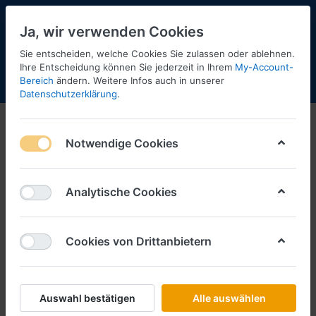
Ja, wir verwenden Cookies
Sie entscheiden, welche Cookies Sie zulassen oder ablehnen.
Ihre Entscheidung können Sie jederzeit in Ihrem
My-Account-
Bereich
ändern. Weitere Infos auch in unserer
Menü
Anmelden
Shopaktualisierung
Warenkorb
Datenschutzerklärung
.
Herpa-Neuheiten
Notwendige Cookies
1-12
von
27
Filtern
Sortieren
Analytische Cookies
Cookies von Drittanbietern
HERPA
Aurich & Sohn Transport "SEE GIN",
DAF XG+ vvsp. EuroKüKoAufl.
Art.-Nr.
H319034
Auswahl bestätigen
Alle auswählen
*
Preise inkl. MwSt., zzgl.
Versandkosten