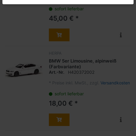
sofort lieferbar
45,00 € *
HERPA
BMW 5er Limousine, alpinweiß
(Farbvariante)
Art.-Nr.
H420372002
*
Preise inkl. MwSt., zzgl.
Versandkosten
sofort lieferbar
18,00 € *