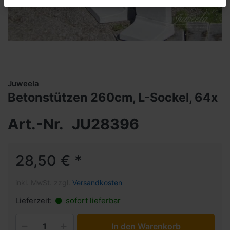
Juweela
Betonstützen 260cm, L-Sockel, 64x
Art.-Nr.
JU28396
28,50 € *
inkl. MwSt. zzgl.
Versandkosten
Lieferzeit:
sofort lieferbar
In den Warenkorb