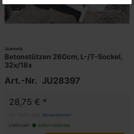
Juweela
Betonstützen 260cm, L-/T-Sockel,
32x/18x
Art.-Nr.
JU28397
28,75 € *
inkl. MwSt. zzgl.
Versandkosten
Lieferzeit:
sofort lieferbar