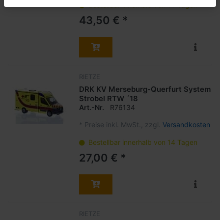
Bestellbar innerhalb von 14 Tagen
43,50 € *
RIETZE
DRK KV Merseburg-Querfurt System
Strobel RTW ´18
Art.-Nr.
R76134
*
Preise inkl. MwSt., zzgl.
Versandkosten
Bestellbar innerhalb von 14 Tagen
27,00 € *
RIETZE