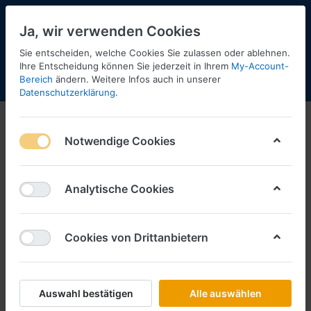
Ja, wir verwenden Cookies
Sie entscheiden, welche Cookies Sie zulassen oder ablehnen.
2
Ihre Entscheidung können Sie jederzeit in Ihrem
My-Account-
Bereich
ändern. Weitere Infos auch in unserer
Menü
Anmelden
Shopaktualisierung
Warenkorb
Datenschutzerklärung
.
Rietze
Notwendige Cookies
1-12
von
15
Filtern
Sortieren
Analytische Cookies
Cookies von Drittanbietern
RIETZE
DB-traffiq MB Citaro G´15
Art.-Nr.
R73692
Auswahl bestätigen
Alle auswählen
*
Preise inkl. MwSt., zzgl.
Versandkosten