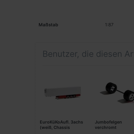
Maßstab
1:87
Benutzer, die diesen A
EuroKüKoAufl. 3achs
Jumbofelgen
(weiß, Chassis
verchromt
schwarz,
(Durchmesser 8,5