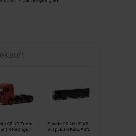
er unter 14 Jahren geeignet.
gekauft
nia CR ND Zugm.
Scania CS 20 HD V8
hs (rotorange)
vvsp. EuroKüKoAufl.
(schwarz)