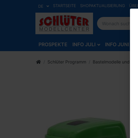
STARTSEITE
SHOPAKTUALISIERUNG
ÜBE
DE
PROSPEKTE
INFO JULI
INFO JUNI
Schlüter Programm
Bastelmodelle und Zu