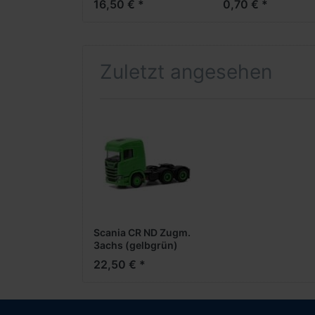
16,50 € *
0,70 € *
Palettenkasten +
mm)
Unterfahrschutz rot)
Zuletzt angesehen
Scania CR ND Zugm.
3achs (gelbgrün)
22,50 € *