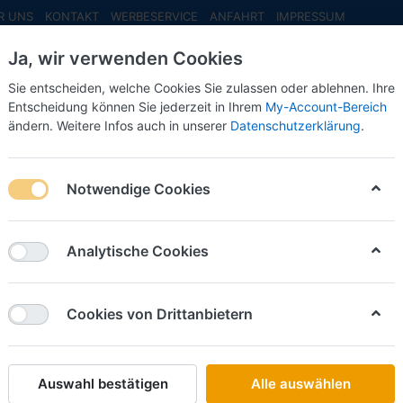
R UNS
KONTAKT
WERBESERVICE
ANFAHRT
IMPRESSUM
Ja, wir verwenden Cookies
Sie entscheiden, welche Cookies Sie zulassen oder ablehnen. Ihre
Entscheidung können Sie jederzeit in Ihrem
My-Account-Bereich
ändern. Weitere Infos auch in unserer
Datenschutzerklärung
.
INFO MAI
NEU EINGETROFFEN
NEUHEITEN VORB
behör
Zugmaschinen
Scania - Zugmaschinen
Scania CR ND Z
Notwendige Cookies
Schlüter Sorti
Scania 
Analytische Cookies
(gelbgr
Cookies von Drittanbietern
Art.-Nr.
Auswahl bestätigen
Alle auswählen
22,50 