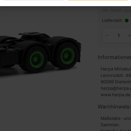
inkl. MwSt. zzg
Lieferzeit:
Informatione
Herpa Miniat
Leonrodstr. 4
90599 Dieten
herpa@herpa.
www.herpa.de
Warnhinweis:
Maßstabs- und
Sammler.