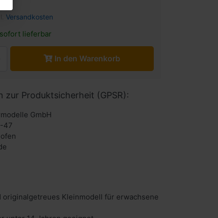
l.
Versandkosten
sofort lieferbar
In den Warenkorb
n zur Produktsicherheit (GPSR):
urmodelle GmbH
6-47
hofen
de
 originalgetreues Kleinmodell für erwachsene