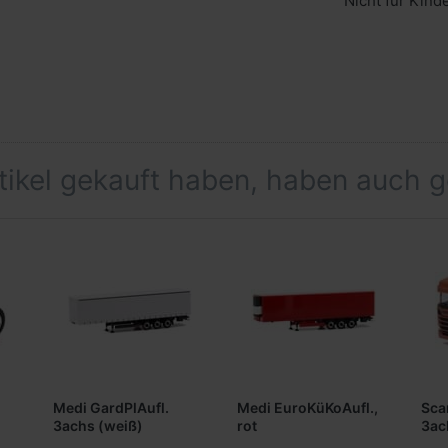
Nicht für Kind
rtikel gekauft haben, haben auch 
Medi GardPlAufl.
Medi EuroKüKoAufl.,
Sca
3achs (weiß)
rot
3ac