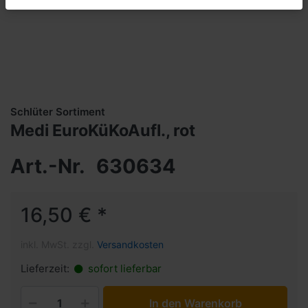
Schlüter Sortiment
Medi EuroKüKoAufl., rot
Art.-Nr.
630634
16,50 € *
inkl. MwSt. zzgl.
Versandkosten
Lieferzeit:
sofort lieferbar
In den Warenkorb