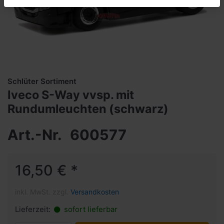
Schlüter Sortiment
Iveco S-Way vvsp. mit
Rundumleuchten (schwarz)
Art.-Nr.
600577
16,50 € *
inkl. MwSt. zzgl.
Versandkosten
Lieferzeit:
sofort lieferbar