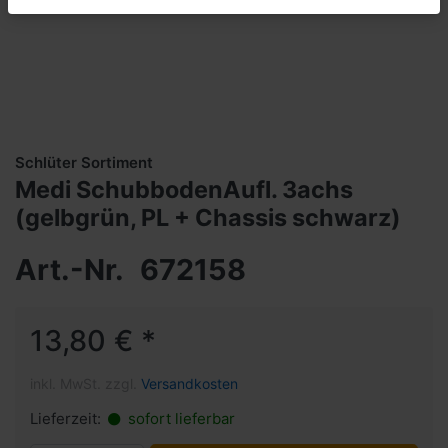
Schlüter Sortiment
Medi SchubbodenAufl. 3achs
(gelbgrün, PL + Chassis schwarz)
Art.-Nr.
672158
13,80 € *
inkl. MwSt. zzgl.
Versandkosten
Lieferzeit:
sofort lieferbar